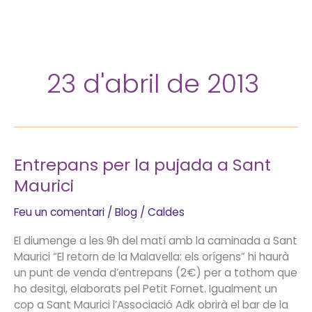
Vés
al
contingut
23 d'abril de 2013
Entrepans per la pujada a Sant
Entrepans
per
Maurici
la
pujada
Feu un comentari
/
Blog
/
Caldes
a
El diumenge a les 9h del matí amb la caminada a Sant
Sant
Maurici “El retorn de la Malavella: els orígens” hi haurà
Maurici
un punt de venda d’entrepans (2€) per a tothom que
ho desitgi, elaborats pel Petit Fornet. Igualment un
cop a Sant Maurici l’Associació Adk obrirà el bar de la