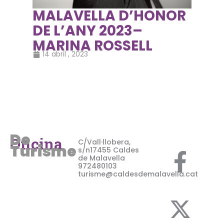
MALAVELLA D’HONOR
DE L’ANY 2023–
MARINA ROSSELL
14 abril , 2023
De
F
X
I
Oficina
C/Vall·llobera,
Turisme
s/n17455 Caldes
de Malavella
a
-
n
972480103
turisme@caldesdemalavella.cat
c
t
s
e
w
t