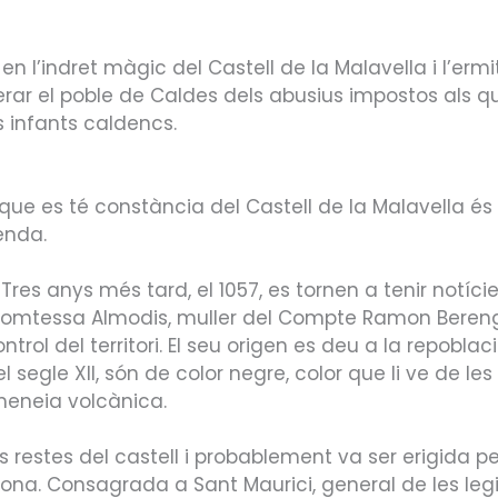
La Malavella i el seu servent en Sucdebruc
Explicació sobre el Castell de la Malavella
Pujada al Castell de la Malavella
en l’indret màgic del Castell de la Malavella i l’ermi
erar el poble de Caldes dels abusius impostos als qu
 infants caldencs.
e es té constància del Castell de la Malavella és 
enda.
Tres anys més tard, el 1057, es tornen a tenir notíci
Comtessa Almodis, muller del Compte Ramon Berenguer
trol del territori. El seu origen es deu a la repobl
l segle XII, són de color negre, color que li ve de l
meneia volcànica.
es restes del castell i probablement va ser erigida pe
a zona. Consagrada a Sant Maurici, general de les l