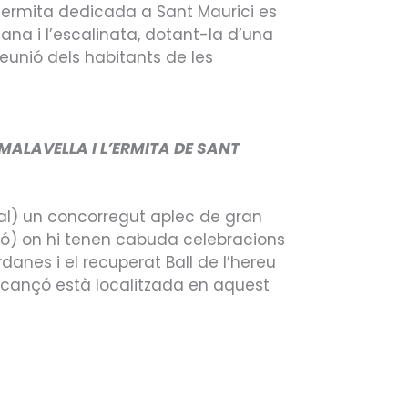
L’ermita dedicada a Sant Maurici es
açana i l’escalinata, dotant-la d’una
eunió dels habitants de les
A MALAVELLA I L’ERMITA DE SANT
al) un concorregut aplec de gran
ició) on hi tenen cabuda celebracions
danes i el recuperat Ball de l’hereu
r cançó està localitzada en aquest