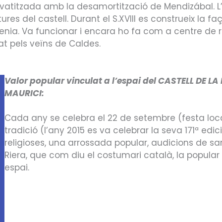
privatitzada amb la desamortització de Mendizábal. 
ures del castell. Durant el S.XVIII es construeix la f
nia. Va funcionar i encara ho fa com a centre de r
rat pels veïns de Caldes.
Valor popular vinculat a l’espai del CASTELL DE L
MAURICI:
Cada any se celebra el 22 de setembre (festa loc
tradició (l’any 2015 es va celebrar la seva 171ª ed
religioses, una arrossada popular, audicions de sar
Riera, que com diu el costumari català, la popula
espai.