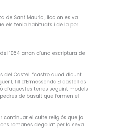
ta de Sant Maurici, lloc on es va
e els tenia habituats i de la por
del 1054 arran d’una escriptura de
es del Castell “castro quod dicunt
 I, fill d’Ermessenda.El castell es
ació d’aquestes terres seguint models
es pedres de basalt que formen el
r continuar el culte religiós que ja
egions romanes degollat per la seva