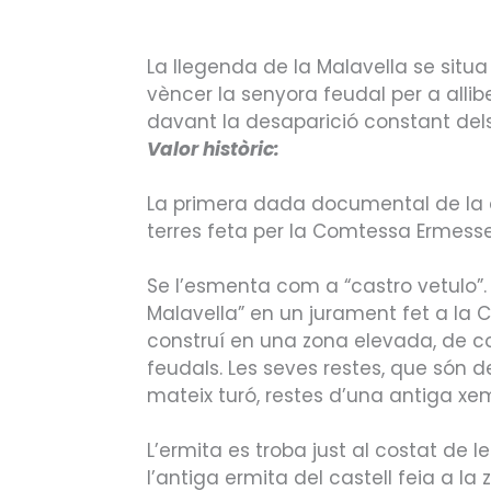
La llegenda de la Malavella se situa 
vèncer la senyora feudal per a allib
davant la desaparició constant dels
Valor històric:
La primera dada documental de la qu
terres feta per la Comtessa Ermess
Se l’esmenta com a “castro vetulo”. 
Malavella” en un jurament fet a la 
construí en una zona elevada, de con
feudals. Les seves restes, que són de
mateix turó, restes d’una antiga xe
L’ermita es troba just al costat de l
l’antiga ermita del castell feia a l