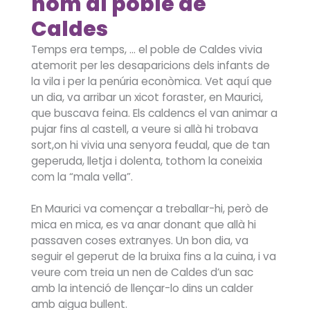
nom al poble de
Caldes
Temps era temps, … el poble de Caldes vivia
atemorit per les desaparicions dels infants de
la vila i per la penúria econòmica. Vet aquí que
un dia, va arribar un xicot foraster, en Maurici,
que buscava feina. Els caldencs el van animar a
pujar fins al castell, a veure si allà hi trobava
sort,on hi vivia una senyora feudal, que de tan
geperuda, lletja i dolenta, tothom la coneixia
com la “mala vella”.
En Maurici va començar a treballar-hi, però de
mica en mica, es va anar donant que allà hi
passaven coses extranyes. Un bon dia, va
seguir el geperut de la bruixa fins a la cuina, i va
veure com treia un nen de Caldes d’un sac
amb la intenció de llençar-lo dins un calder
amb aigua bullent.