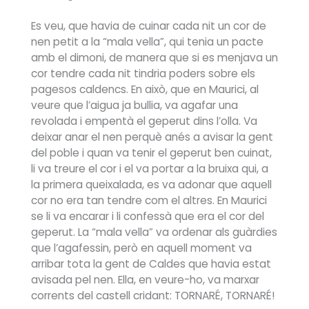
Es veu, que havia de cuinar cada nit un cor de
nen petit a la “mala vella”, qui tenia un pacte
amb el dimoni, de manera que si es menjava un
cor tendre cada nit tindria poders sobre els
pagesos caldencs. En això, que en Maurici, al
veure que l’aigua ja bullia, va agafar una
revolada i empentà el geperut dins l’olla. Va
deixar anar el nen perquè anés a avisar la gent
del poble i quan va tenir el geperut ben cuinat,
li va treure el cor i el va portar a la bruixa qui, a
la primera queixalada, es va adonar que aquell
cor no era tan tendre com el altres. En Maurici
se li va encarar i li confessà que era el cor del
geperut. La “mala vella” va ordenar als guàrdies
que l’agafessin, però en aquell moment va
arribar tota la gent de Caldes que havia estat
avisada pel nen. Ella, en veure-ho, va marxar
corrents del castell cridant: TORNARÉ, TORNARÉ!