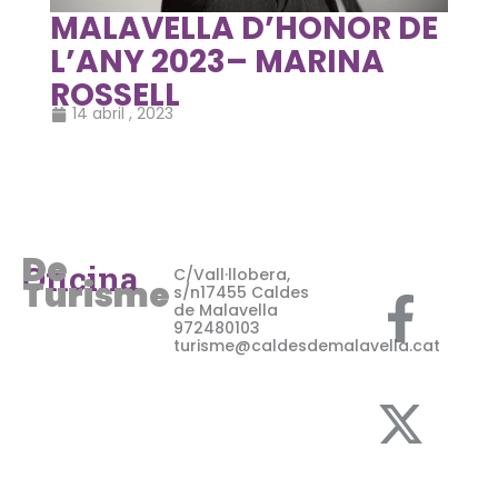
MALAVELLA D’HONOR DE
L’ANY 2023– MARINA
ROSSELL
14 abril , 2023
De
F
X
I
Oficina
C/Vall·llobera,
Turisme
s/n17455 Caldes
de Malavella
a
-
n
972480103
turisme@caldesdemalavella.cat
c
t
s
e
w
t
b
i
a