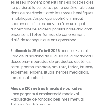
és el seu moment preferit i fins els nostres dies
ha perdurat la curiositat per a conèixer els seus
dons de mediació— amb les forces benèfiques
i malèfiques.L’espai que acollirà el mercat
nocturn esotèric es convertirà en un espai
d’intercanvi de saviesa popular barrejada amb
encanteris i totes formes de coneixement
d’allò desconegut que ens apassiona.
El dissabte 25 d’abril 2026
acosteu-vos al
Parc de la Sardana de 16 a 01h de la matinada i
descobriu-hi parades de productes esotèrics,
tarot, pedres, minerals, amulets, fades, bruixes,
espelmes, encens, rituals, herbes medicinals,
remeis naturals, etc.
Més de 120 metres lineals de parades
Jocs gegants d’ambientació medieval
Maquillatge de fantasia pels més menuts
Tallers infantilsXaranga