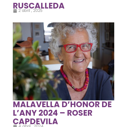
RUSCALLEDA
2 abril , 2025
MALAVELLA D’HONOR DE
L’ANY 2024 – ROSER
CAPDEVILA
4 abril , 2024