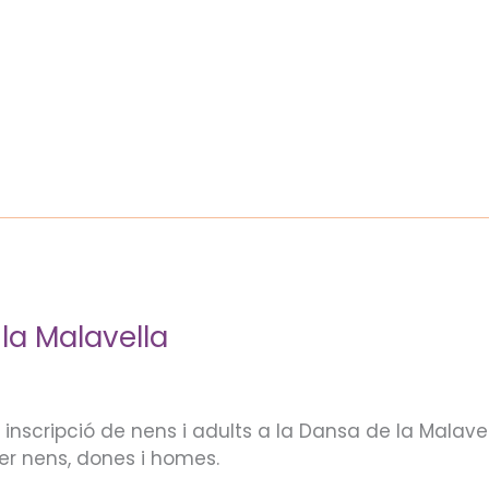
LA FESTA
LA MALAVELLA
BLOG – NOTÍ
la Malavella
inscripció de nens i adults a la Dansa de la Malavell
er nens, dones i homes.