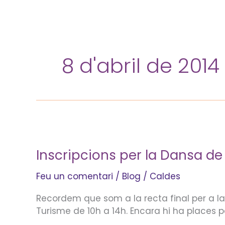
Vés
al
contingut
8 d'abril de 2014
Inscripcions
per
Inscripcions per la Dansa de 
la
Dansa
Feu un comentari
/
Blog
/
Caldes
de
la
Recordem que som a la recta final per a la 
Malavella
Turisme de 10h a 14h. Encara hi ha places p