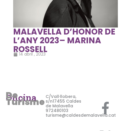
MALAVELLA D’HONOR DE
L’ANY 2023– MARINA
ROSSELL
14 abril , 2023
De
F
X
I
Oficina
C/Vall·llobera,
Turisme
s/n17455 Caldes
de Malavella
a
-
n
972480103
turisme@caldesdemalavella.cat
c
t
s