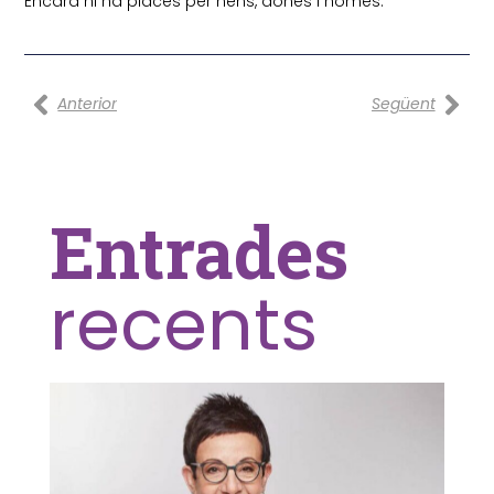
Encara hi ha places per nens, dones i homes.
Prev
Nex
Anterior
Següent
Entrades
recents