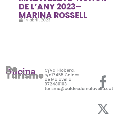
DE L’ANY 2023–
MARINA ROSSELL
14 abril , 2023
De
F
X
I
Oficina
C/Vall·llobera,
Turisme
s/n17455 Caldes
de Malavella
a
-
n
972480103
turisme@caldesdemalavella.cat
c
t
s
e
w
t
b
i
a