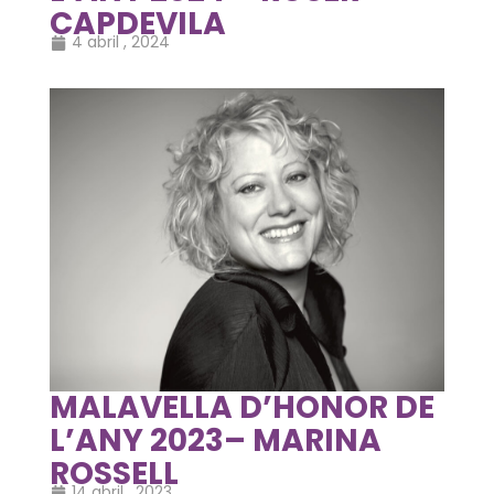
CAPDEVILA
4 abril , 2024
MALAVELLA D’HONOR DE
L’ANY 2023– MARINA
ROSSELL
14 abril , 2023