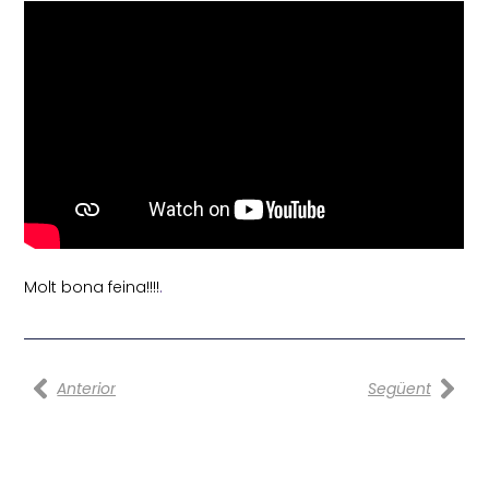
Molt bona feina!!!!
.
Prev
Nex
Anterior
Següent