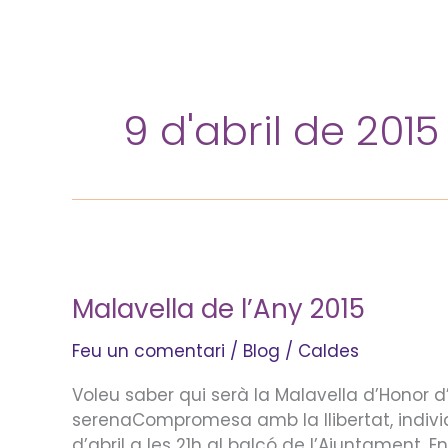
Vés
al
contingut
9 d'abril de 2015
Malavella
de
Malavella de l’Any 2015
l’Any
2015
Feu un comentari
/
Blog
/
Caldes
Voleu saber qui serà la Malavella d’Honor
serenaCompromesa amb la llibertat, individua
d’abril a les 21h al balcó de l’Ajuntament. 