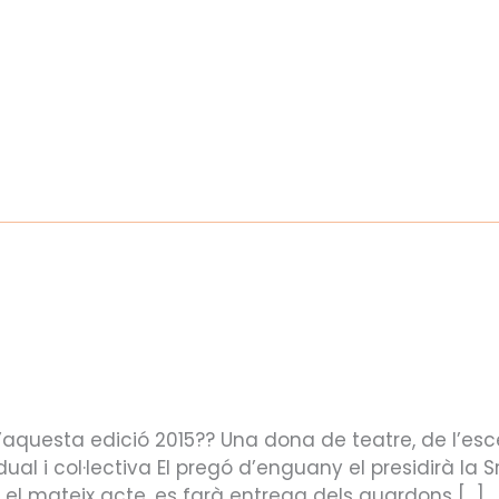
LA FESTA
LA MALAVELLA
BLOG – NOTÍ
 d’aquesta edició 2015?? Una dona de teatre, de l
l i col·lectiva El pregó d’enguany el presidirà la S
En el mateix acte, es farà entrega dels guardons […]