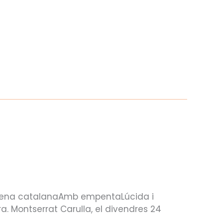
CIES
VISIT CALDES
’escena catalanaAmb empentaLúcida i
ra. Montserrat Carulla, el divendres 24