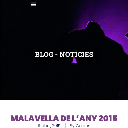
Vés
al
contingut
BLOG - NOTÍCIES
MALAVELLA DE L’ANY 2015
9 abril, 2015
By
Caldes