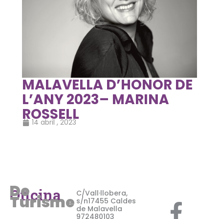
MALAVELLA D’HONOR DE
L’ANY 2023– MARINA
ROSSELL
14 abril , 2023
De
F
X
I
Oficina
C/Vall·llobera,
Turisme
s/n17455 Caldes
de Malavella
972480103