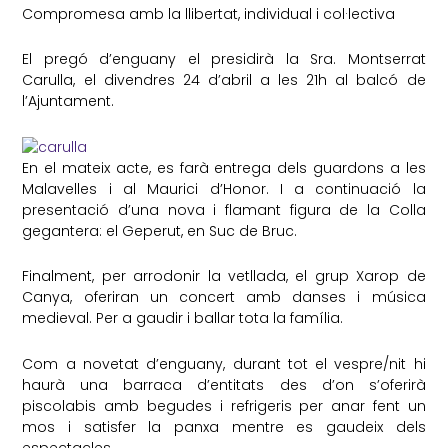
Compromesa amb la llibertat, individual i col·lectiva
El pregó d’enguany el presidirà la Sra. Montserrat
Carulla, el divendres 24 d’abril a les 21h al balcó de
l’Ajuntament.
En el mateix acte, es farà entrega dels guardons a les
Malavelles i al Maurici d’Honor. I a continuació la
presentació d’una nova i flamant figura de la Colla
gegantera: el Geperut, en Suc de Bruc.
Finalment, per arrodonir la vetllada, el grup Xarop de
Canya, oferiran un concert amb danses i música
medieval. Per a gaudir i ballar tota la família.
Com a novetat d’enguany, durant tot el vespre/nit hi
haurà una barraca d’entitats des d’on s’oferirà
piscolabis amb begudes i refrigeris per anar fent un
mos i satisfer la panxa mentre es gaudeix dels
espectacles.